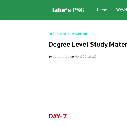
Home
DOWN
DEGREES OF COMPARISON
Degree Level Study Materi
by
Jafar's PSC
on
April 11, 2021
DAY- 7