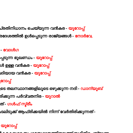
ം പ്രതിനിധാനം ചെയ്യുന്ന വൻകര -
യൂറോപ്പ്
രദേശത്തിൽ ഉൾപ്പെടുന്ന രാജ്യങ്ങൾ -
നോർവേ,
 -
വോൾഗ
പെടുന്ന ഭൂഖണ്ഡം -
യൂറോപ്പ്
ങൾ ഉള്ള വൻകര -
യൂറോപ്പ്
വേദിയായ വൻകര -
യൂറോപ്പ്
റോപ്പ്
െ തലസ്ഥാനങ്ങളിലൂടെ ഒഴുക്കുന്ന നദി -
ഡാന്യൂബ്
്കുന്ന പർവ്വതനിര -
യൂറാൽ
ത് -
ഗൾഫ് സ്ട്രീം
ുക്ക് ആഫ്രിക്കയിൽ നിന്ന് വേർതിരിക്കുന്നത് -
-
യൂറോപ്പ്