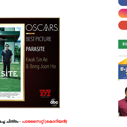
B
്ച ചിത്രം -
പാരസൈറ്റ് (കൊറിയന്‍)