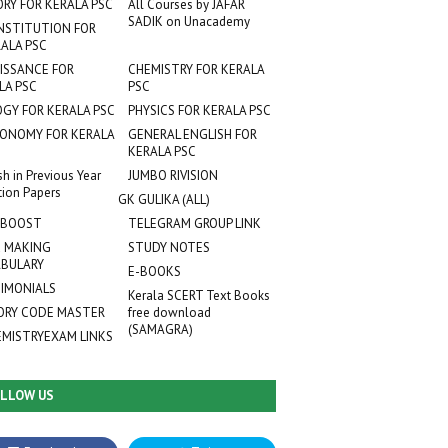
ORY FOR KERALA PSC
All Courses by JAFAR
SADIK on Unacademy
NSTITUTION FOR
ALA PSC
ISSANCE FOR
CHEMISTRY FOR KERALA
LA PSC
PSC
OGY FOR KERALA PSC
PHYSICS FOR KERALA PSC
ONOMY FOR KERALA
GENERAL ENGLISH FOR
KERALA PSC
sh in Previous Year
JUMBO RIVISION
tion Papers
GK GULIKA (ALL)
 BOOST
TELEGRAM GROUP LINK
 MAKING
STUDY NOTES
BULARY
E-BOOKS
IMONIALS
Kerala SCERT Text Books
RY CODE MASTER
free download
(SAMAGRA)
EMISTRYEXAM LINKS
LLOW US