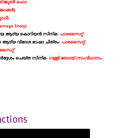
് ജൂണ്‍ ഹൊ
ോക്കര്‍)
ജൂഡി)
rriage Story)
നേടിയ ആദ്യ കൊറിയന്‍ സിനിമ-
പാരസൈറ്റ്
ിയ ആദ്യ വിദേശ ഭാഷാ ചിത്രം-
പാരസൈറ്റ്
സൈറ്റ്
ര്‍ദ്ദേശം ചെയ്ത സിനിമ-
ഗള്ളി ബോയ് (സംവിധാനം-
nctions