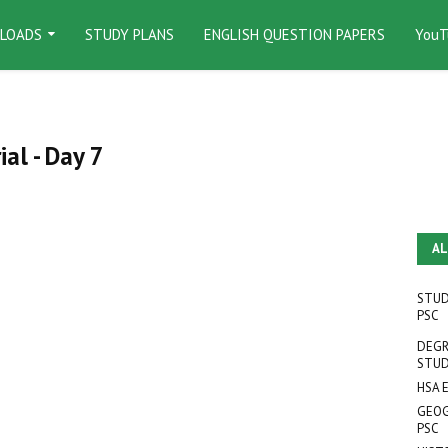
LOADS
STUDY PLANS
ENGLISH QUESTION PAPERS
YouT
al - Day 7
AL
STUD
PSC
DEGR
STUD
HSA 
GEOG
PSC