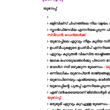
യൂറോപ്പ്
ഒളിമ്പിക്സ് ചിഹ്നത്തിലെ നീല വളയ
സ്കാൻഡിനേവിയ എന്നറിയപ്പെടുന്ന പ്
സ്വീഡൻ, ഡെൻമാർക്ക്
‌യൂറോപ്പിലെ ഏറ്റവും നീളം കൂടിയ നദി
ഉപദ്വീപുകളുടെ ഉപദ്വീപ് എന്നറിയപ്
ഏറ്റവും കൂടുതൽ വികസിത രാഷ്ട്രങ്
ലോക മഹായുദ്ധങ്ങൾക്കു പ്രധാന 
വോൾഗ നദി ഒഴുക്കുന്ന ഭൂഖണ്ഡം -
യൂ
ഒന്നിലധികം യൂറോപ്യൻ രാജ്യങ്ങളുട
യൂറോപിനെയും ഏഷ്യയയും വേർതിരിക
യൂറോപ്പിന്റെ പുതപ്പ് എന്നറിയപ്പെടുന്ന
ഏത് വൻകരയെയാണ് ജിബ്രാൾട്ടർ കടലിട
യൂറോപ്പ്
മരുഭൂമി ഏറ്റവും കുറച്ചുള്ള ഭൂഖണ്ഡം 