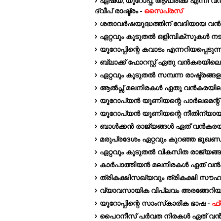
ഏഷ്യ, യൂറോപ്പ്, ആഫ്രിക്ക എന്നീ
ദ്വീപ്‌ രാഷ്ട്രം -
സൈപ്രസ്
ശതാവർഷയുദ്ധത്തിന് വേദിയായ വൻ
ഏറ്റവും കൂടുതൽ ഒളിമ്പിക്സുകൾ നടന്
യൂറോപ്പിന്റെ കവാടം എന്നറിയപ്പെടുന്
ബ്ലാക്ക് ഫോറസ്റ്റ് ഏതു വൻകരയിലെ
ഏറ്റവും കൂടുതൽ സമ്പന്ന രാഷ്ട്രങ്ങ
ആൽപ്സ് മലനിരകൾ ഏതു വൻകരയില
യൂറോപ്യൻ യൂണിയന്റെ പാർലമെന്റ് 
യൂറോപ്യൻ യൂണിയന്റെ നീതിന്യാ
ബാൾക്കൻ രാജ്യങ്ങൾ ഏത് വൻകരയ
മരുപ്രദേശം ഏറ്റവും കുറഞ്ഞ ഭൂഖണ്
ഏറ്റവും കൂടുതൽ വികസിത രാജ്യങ്
കാർപാത്തിയൻ മലനിരകൾ ഏത് വൻ
ത്രികക്ഷിസഖ്യവും ത്രികക്ഷി സൗഹ
വ്യാവസായിക വിപ്ലവം അരങ്ങേറി
യൂറോപ്പിന്റെ സാംസ്‌കാരിക ഭാഷ -
ഫ്
പൈറനീസ് പർവത നിരകൾ ഏത് വൻ