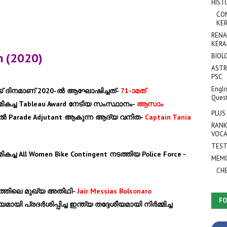
HIST
CO
KER
RENA
KERA
n (2020)
BIOL
ASTR
PSC
Engli
്ക് ദിനമാണ് 2020-ല്‍ ആഘോഷിച്ചത്-
71-ാമത്
Ques
‍ മികച്ച Tableau Award നേടിയ സംസ്ഥാനം-
ആസാം
PLUS
ഡില്‍ Parade Adjutant ആകുന്ന ആദ്യ വനിത-
Captain Tania
RANK
VOCA
TEST
ികച്ച All Women Bike Contingent നടത്തിയ Police Force -
MEMO
CH
ദിനത്തിലെ മുഖ്യ അതിഥി-
Jair Messias Bolsonaro
FO
ായി പ്രദര്‍ശിപ്പിച്ച ഇന്ത്യ തദ്ദേശീയമായി നിര്‍മ്മിച്ച